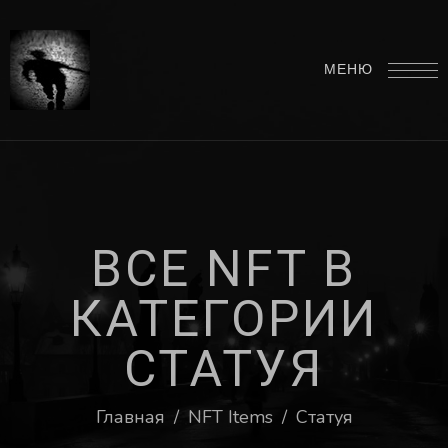
МЕНЮ
В
С
Е
N
F
T
В
К
А
Т
Е
Г
О
Р
И
И
С
Т
А
Т
У
Я
Главная
/
NFT Items
/
Статуя