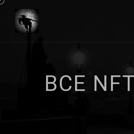
В
С
Е
N
F