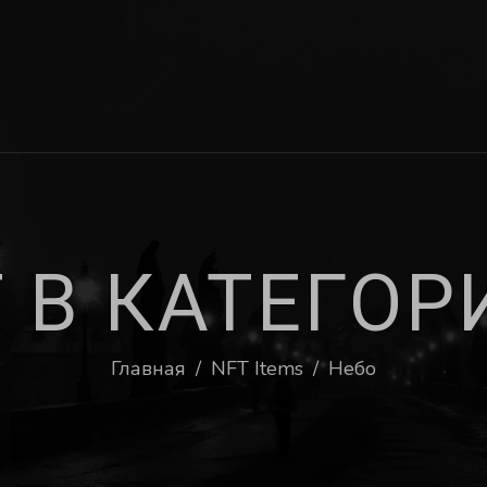
T
В
К
А
Т
Е
Г
О
Р
Главная
/
NFT Items
/
Небо