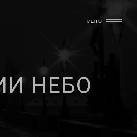
МЕНЮ
И
И
Н
Е
Б
О