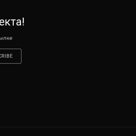
екта!
сылке
CRIBE