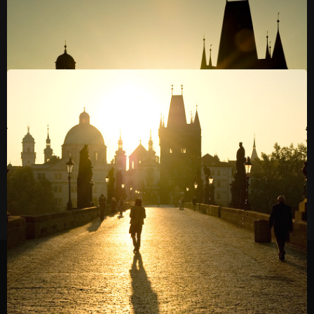
#007 По золотой дорожке
#028 Калейдоскоп
#004 Однажды
#006 Свет