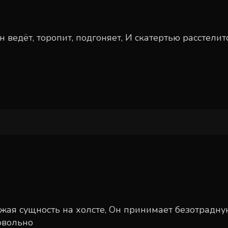
ведёт, торопит, подгоняет, И скатертью расстелитс
жая сущность на холсте, Он принимает безотрадную
овольно