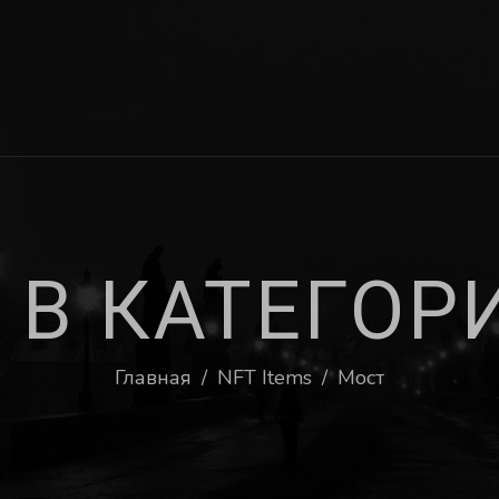
В
К
А
Т
Е
Г
О
Р
Главная
/
NFT Items
/
Мост