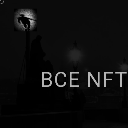
В
С
Е
N
F
T