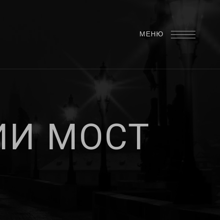
МЕНЮ
И
И
М
О
С
Т